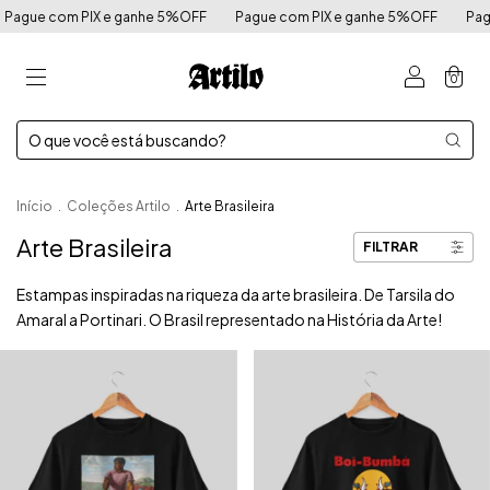
ague com PIX e ganhe 5%OFF
Pague com PIX e ganhe 5%OFF
Pague
0
Início
.
Coleções Artilo
.
Arte Brasileira
Arte Brasileira
FILTRAR
Estampas inspiradas na riqueza da arte brasileira. De Tarsila do
Amaral a Portinari. O Brasil representado na História da Arte!