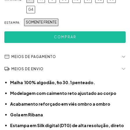
G4
SOMENTE FRENTE
ESTAMPA
MEIOS DE PAGAMENTO
MEIOS DE ENVIO
Malha 100% algodão, fio 30.1 penteado.
Modelagem com caimento reto ajustado ao corpo
Acabamento reforçado em viés ombro a ombro
Gola em Ribana
Estampa em Silk digital (DTG) de alta resolução, direto