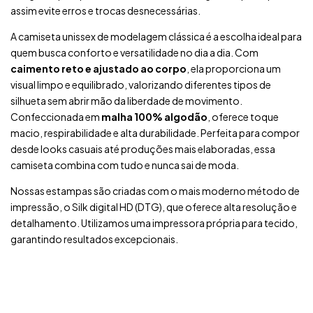
assim evite erros e trocas desnecessárias.
A camiseta unissex de modelagem clássica é a escolha ideal para
quem busca conforto e versatilidade no dia a dia. Com
caimento reto e ajustado ao corpo
, ela proporciona um
visual limpo e equilibrado, valorizando diferentes tipos de
silhueta sem abrir mão da liberdade de movimento.
Confeccionada em
malha 100% algodão
, oferece toque
macio, respirabilidade e alta durabilidade. Perfeita para compor
desde looks casuais até produções mais elaboradas, essa
camiseta combina com tudo e nunca sai de moda.
Nossas estampas são criadas com o mais moderno método de
impressão, o Silk digital HD (DTG), que oferece alta resolução e
detalhamento. Utilizamos uma impressora própria para tecido,
garantindo resultados excepcionais.