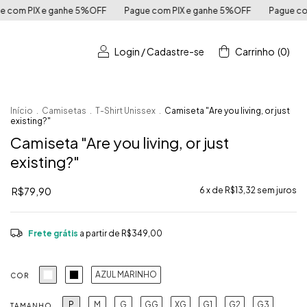
FF
Pague com PIX e ganhe 5%OFF
Pague com PIX e ganhe 5%OFF
Login
/
Cadastre-se
Carrinho
(
0
)
Início
.
Camisetas
.
T-Shirt Unissex
.
Camiseta "Are you living, or just
existing?"
Camiseta "Are you living, or just
existing?"
R$79,90
6
x de
R$13,32
sem juros
Frete grátis
a partir de
R$349,00
AZUL MARINHO
COR
P
M
G
GG
XG
G1
G2
G3
TAMANHO