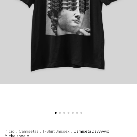
Início
.
Camisetas
.
T-Shirt Unissex
.
Camiseta Davvvvvid
Michelangelo