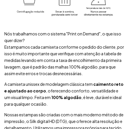
Nós trabalhamos com o sistema "Print on Demand", o que isso
quer dizer?
Estampamos cada camiseta conforme o pedido do cliente, por
isso é muito importante que verifique com atenção a tabela de
medidas levando em conta a taxa de encolhimento da primeira
lavagem, que é padrão das malhas 100% algodão, para que
assim evite erros e trocas desnecessárias.
A camiseta unissex de modelagem clássica tem
caimento reto
e ajustado ao corpo
, oferecendo conforto, versatilidade e
um visual limpo. Feita em
100% algodão
, é leve, durável e ideal
para qualquer ocasião.
Nossas estampas são criadas com o mais moderno método de
impressão, o Silk digital HD (DTG), que oferece alta resolução e
detalhamento. Utilizamos uma impressora própria para tecido,