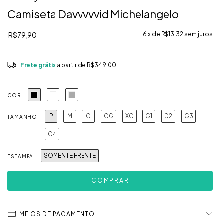
Camiseta Davvvvvid Michelangelo
R$79,90
6
x de
R$13,32
sem juros
Frete grátis
a partir de
R$349,00
COR
P
M
G
GG
XG
G1
G2
G3
TAMANHO
G4
SOMENTE FRENTE
ESTAMPA
MEIOS DE PAGAMENTO