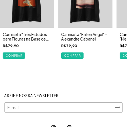
Cam
Camiseta "Três Estudos
Camiseta "Fallen Angel" -
"Med
para Figuras na Base de
Alexandre Cabanel
Car
uma Crucificação" (1944)
R$7
R$79,90
R$79,90
|Francis Bacon
C
COMPRAR
COMPRAR
ASSINE NOSSA NEWSLETTER