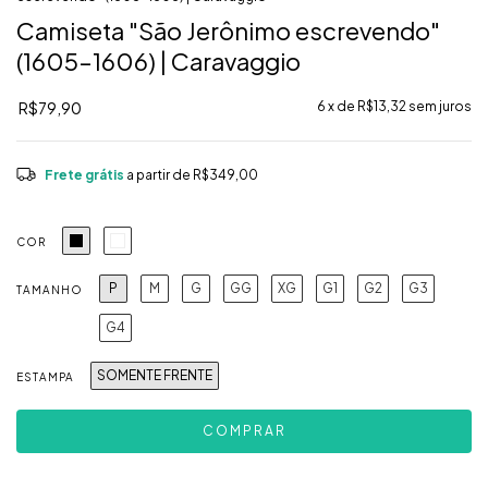
Camiseta "São Jerônimo escrevendo"
(1605–1606) | Caravaggio
R$79,90
6
x de
R$13,32
sem juros
Frete grátis
a partir de
R$349,00
COR
P
M
G
GG
XG
G1
G2
G3
TAMANHO
G4
SOMENTE FRENTE
ESTAMPA