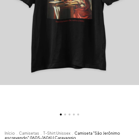
Início
.
Camisetas
.
T-Shirt Unissex
.
Camiseta "São Jerônimo
escrevendo" (1605–1606) | Caravaggio