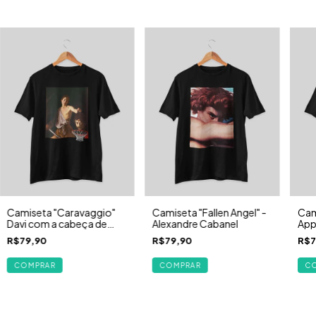
Camiseta "Caravaggio"
Camiseta "Fallen Angel" -
Cam
Davi com a cabeça de
Alexandre Cabanel
Appa
Golias - 1609 | (Basquete)
Gus
R$79,90
R$79,90
R$7
COMPRAR
COMPRAR
C