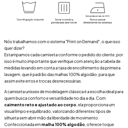
Nós trabalhamos com o sistema "Print on Demand", o que isso
quer dizer?
Estampamos cada camiseta conforme o pedido do cliente, por
isso é muito importante que verifique com atenção a tabela de
medidas levando em conta a taxa de encolhimento da primeira
lavagem, que é padrão das malhas 100% algodão, para que
assim evite erros e trocas desnecessárias.
A camiseta unissex de modelagem clássica é a escolha ideal para
quem busca conforto e versatilidade no dia a dia. Com
caimento reto e ajustado ao corpo
, ela proporciona um
visual limpo e equilibrado, valorizando diferentes tipos de
silhueta sem abrir mão da liberdade de movimento.
Confeccionada em
malha 100% algodão
, oferece toque