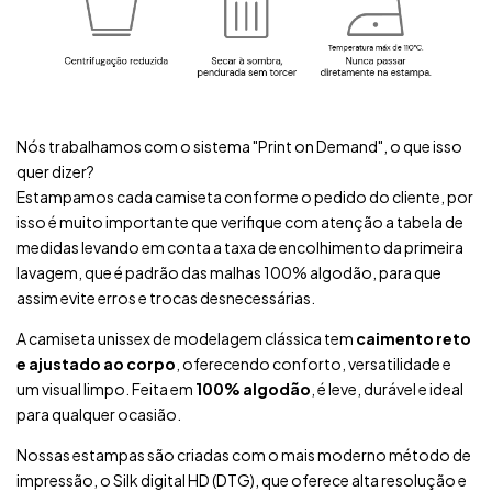
Nós trabalhamos com o sistema "Print on Demand", o que isso
quer dizer?
Estampamos cada camiseta conforme o pedido do cliente, por
isso é muito importante que verifique com atenção a tabela de
medidas levando em conta a taxa de encolhimento da primeira
lavagem, que é padrão das malhas 100% algodão, para que
assim evite erros e trocas desnecessárias.
A camiseta unissex de modelagem clássica tem
caimento reto
e ajustado ao corpo
, oferecendo conforto, versatilidade e
um visual limpo. Feita em
100% algodão
, é leve, durável e ideal
para qualquer ocasião.
Nossas estampas são criadas com o mais moderno método de
impressão, o Silk digital HD (DTG), que oferece alta resolução e