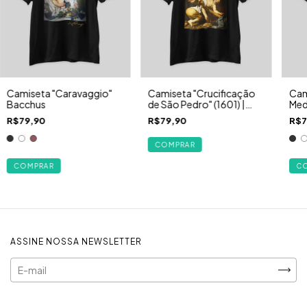
Camiseta "Caravaggio"
Camiseta "Crucificação
Cam
Bacchus
de São Pedro" (1601) |
Medi
Caravaggio
Aris
R$79,90
R$79,90
R$7
COMPRAR
COMPRAR
C
ASSINE NOSSA NEWSLETTER