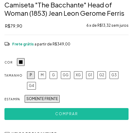
Camiseta "The Bacchante" Head of
Woman (1853) Jean Leon Gerome Ferris
R$79,90
6
x de
R$13,32
sem juros
Frete grátis
a partir de
R$349,00
COR
P
M
G
GG
XG
G1
G2
G3
TAMANHO
G4
SOMENTE FRENTE
ESTAMPA